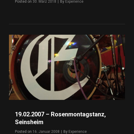
Posted on
30. März 2018
|
By
Byline
Experience
19.02.2007 – Rosenmontagstanz,
Seinsheim
Posted on
16. Januar 2008
|
By
Byline
Experience