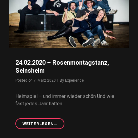
24.02.2020 – Rosenmontagstanz,
Seinsheim
Posted on
7. März 2020
|
By
Byline
Experience
Heimspiel – und immer wieder schön Und wie
fast jedes Jahr hatten
WEITERLESEN…
24.02.2020
–
ROSENMONTAGSTANZ,