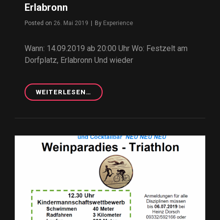
Erlabronn
Posted on
26. Mai 2019
|
By
Byline
Experience
Wann: 14.09.2019 ab 20:00 Uhr Wo: Festzelt am
Dorfplatz, Erlabronn Und wieder
WEITERLESEN…
14.09.2019
–
KERWA-
TANZ,
FESTZELT
ERLABRONN