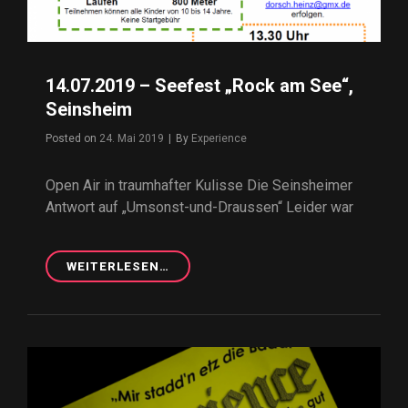
14.07.2019 – Seefest „Rock am See“,
Seinsheim
Posted on
24. Mai 2019
|
By
Byline
Experience
Open Air in traumhafter Kulisse Die Seinsheimer
Antwort auf „Umsonst-und-Draussen“ Leider war
WEITERLESEN…
14.07.2019
–
SEEFEST
„ROCK
AM
SEE“,
SEINSHEIM