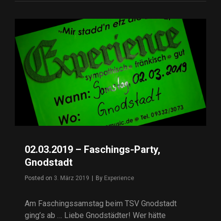
SEINSHEIM
02.03.2019 – Faschings-Party,
Gnodstadt
Posted on
3. März 2019
|
By
Byline
Experience
Am Faschingssamstag beim TSV Gnodstadt
ging’s ab … Liebe Gnodstädter! Wer hätte