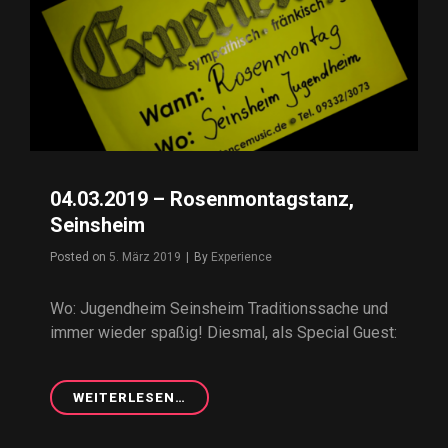
04.03.2019 – Rosenmontagstanz,
Seinsheim
Posted on
5. März 2019
|
By
Byline
Experience
Wo: Jugendheim Seinsheim Traditionssache und
immer wieder spaßig! Diesmal, als Special Guest:
WEITERLESEN…
04.03.2019
–
ROSENMONTAGSTANZ,